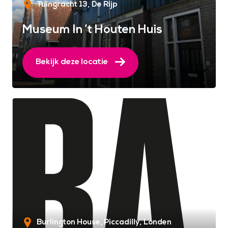
Tuingracht 13
De Rijp
Museum In ’t Houten Huis
Bekijk deze locatie
Burlington House, Piccadilly
Londen