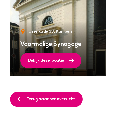
IJsselkade 33
Kampen
Voormalige Synagoge
Bekijk deze locatie
Terug naar het overzicht