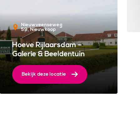
Nieuwveenseweg
59
Nieuwkoop
Hoeve Rijlaarsdam –
Galerie & Beeldentuin
Bekijk deze locatie