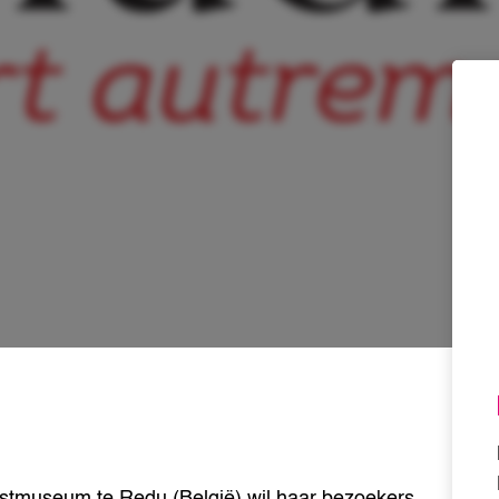
nstmuseum te Redu (België) wil haar bezoekers