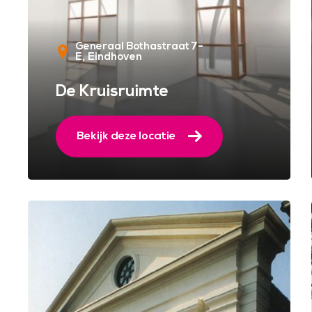
Generaal Bothastraat 7-
E
Eindhoven
De Kruisruimte
Bekijk deze locatie