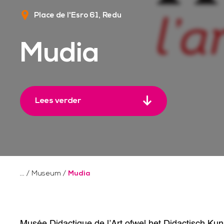
Place de l'Esro 61
Redu
Mudia
Lees verder
/
Museum
/
Mudia
Musée Didactique de l’Art ofwel het Didactisch Ku