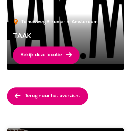
Tolhuisweg 2, kamer 5
Amsterdam
TAAK
Bekijk deze locatie
Terug naar het overzicht