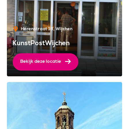
Herenstraat 18
Wijchen
KunstPostWijchen
Bekijk deze locatie