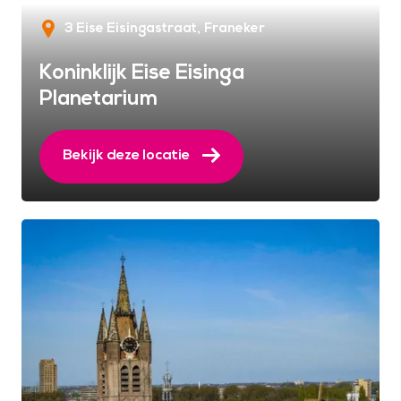
3 Eise Eisingastraat
Franeker
Koninklijk Eise Eisinga
Planetarium
Bekijk deze locatie