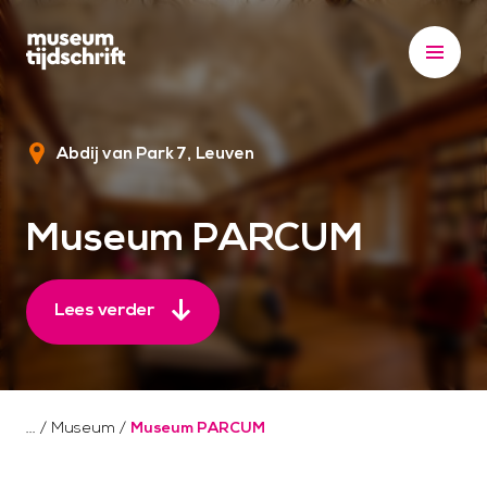
S
k
i
p
t
Abdij van Park 7
Leuven
o
c
o
Museum PARCUM
n
t
e
Lees verder
n
t
/
Museum
/
Museum PARCUM