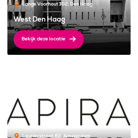
Lange Voorhout 102
Den Haag
West Den Haag
Bekijk deze locatie
Laurierstraat 82
Amsterdam