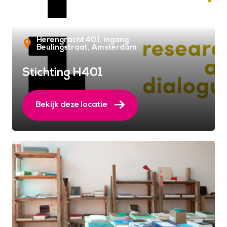
Herengracht 401, ingang
Beulingstraat
Amsterdam
Stichting H401
Bekijk deze locatie