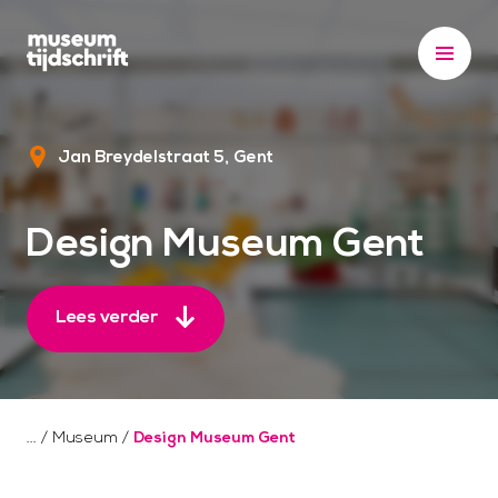
S
k
i
p
t
Jan Breydelstraat 5
Gent
o
c
o
Design Museum Gent
n
t
e
Lees verder
n
t
/
Museum
/
Design Museum Gent