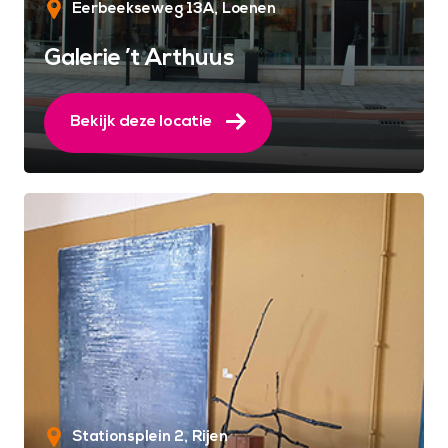
Eerbeekseweg 13A
Loenen
Galerie ’t Arthuus
Bekijk deze locatie
Stationsplein 2
Rijen