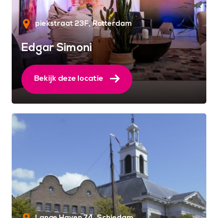
piekstraat 23F
Rotterdam
Edgar Simoni
Bekijk deze locatie
Lange Haven 74
Schiedam