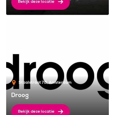
Bekijk deze locatie
Staalstraat 7B
Amsterdam
Droog
Bekijk deze locatie