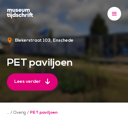
S
k
i
p
t
Blekerstraat 103
Enschede
o
c
o
PET paviljoen
n
t
e
Lees verder
n
t
/
Overig
/
PET paviljoen