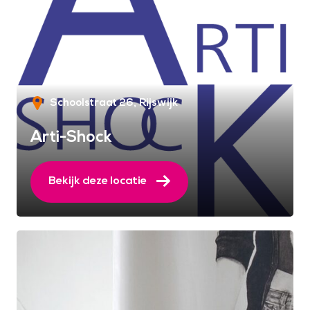
Schoolstraat 26
Rijswijk
Arti-Shock
Bekijk deze locatie