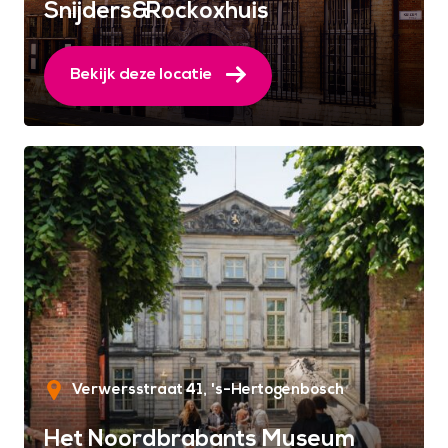
Snijders&Rockoxhuis
Bekijk deze locatie
Verwersstraat 41
's-Hertogenbosch
Het Noordbrabants Museum