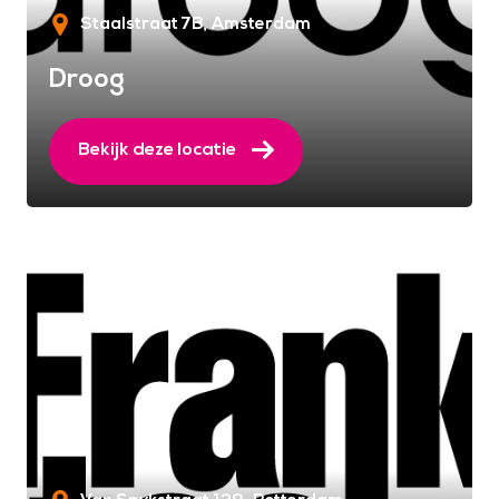
Staalstraat 7B
Amsterdam
Droog
Bekijk deze locatie