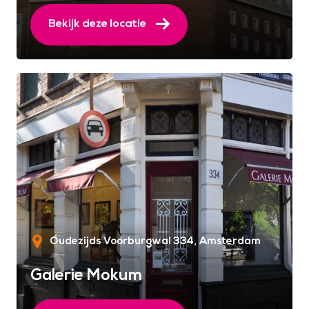
Bekijk deze locatie
Oudezijds Voorburgwal 334
Amsterdam
Galerie Mokum