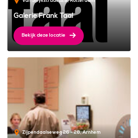
Van Spykstraat 129
Rotterdam
Galerie Frank Taal
Bekijk deze locatie
Zijpendaalseweg 26 - 28
Arnhem