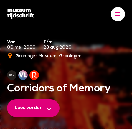
S
k
i
p
t
o
Van
T/m
09 mei 2026
23 aug 2026
c
Groninger Museum
Groningen
o
n
t
e
Corridors of Memory
n
t
Lees verder