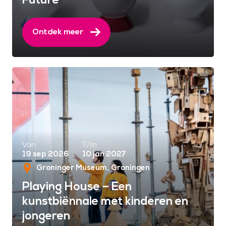
Future
Ontdek meer
Van
T/m
19 sep 2026
10 jan 2027
Groninger Museum
Groningen
Playing House – Een
kunstbiënnale met kinderen en
jongeren