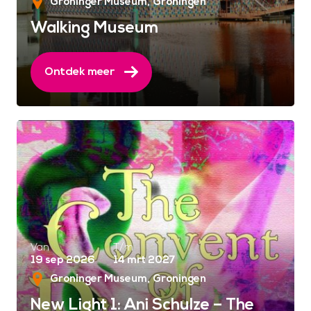
Groninger Museum
Groningen
Walking Museum
Ontdek meer
Van
T/m
19 sep 2026
14 mrt 2027
Groninger Museum
Groningen
New Light 1: Ani Schulze – The