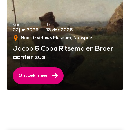
Van
T/m
27 jun 2026
13 dec 2026
Noord-Veluws Museum
Nunspeet
Jacob & Coba Ritsema en Broer
achter zus
Ontdek meer