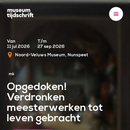
S
k
i
p
t
o
Van
T/m
11 jul 2026
27 sep 2026
c
Noord-Veluws Museum
Nunspeet
o
n
t
e
Opgedoken!
n
Verdronken
t
meesterwerken tot
leven gebracht