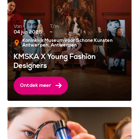
Van
T/m
04 jun 2026
~
Koninklijk Museum voor Schone Kunsten
Antwerpen
Antwerpen
KMSKA X Young Fashion
Designers
Ontdek meer