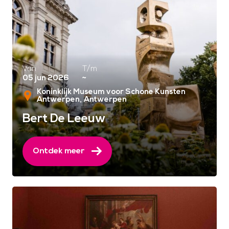
Van
T/m
05 jun 2026
~
Koninklijk Museum voor Schone Kunsten
Antwerpen
Antwerpen
Bert De Leeuw
Ontdek meer