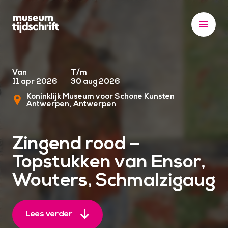
S
k
i
p
t
o
Van
T/m
11 apr 2026
30 aug 2026
c
Koninklijk Museum voor Schone Kunsten
o
Antwerpen
Antwerpen
n
t
Zingend rood –
e
n
Topstukken van Ensor,
t
Wouters, Schmalzigaug
Lees verder