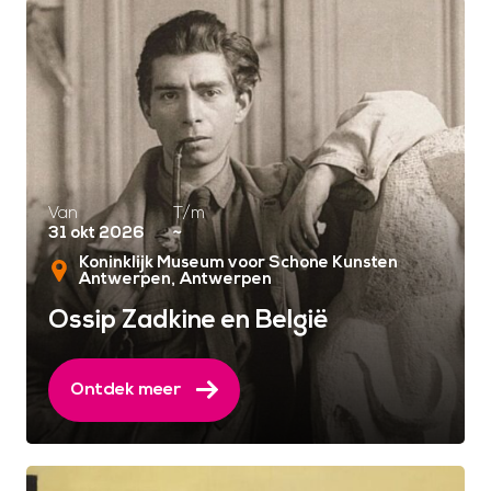
Van
T/m
31 okt 2026
~
Koninklijk Museum voor Schone Kunsten
Antwerpen
Antwerpen
Ossip Zadkine en België
Ontdek meer