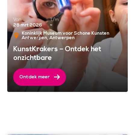
Van
T/m
28 mrt 2026
~
Koninklijk Museum voor Schone Kunsten
Antwerpen
Antwerpen
KunstKrakers – Ontdek het
onzichtbare
Ontdek meer