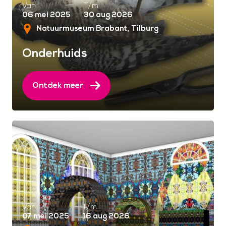
Van
T/m
06 mei 2025
30 aug 2026
Natuurmuseum Brabant
Tilburg
Onderhuids
Ontdek meer
Van
T/m
07 mei 2025
16 aug 2026