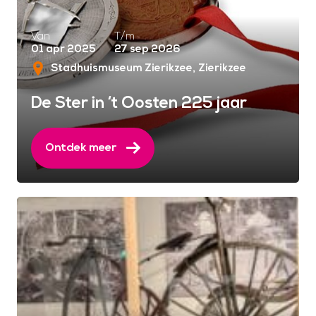
Van
T/m
01 apr 2025
27 sep 2026
Stadhuismuseum Zierikzee
Zierikzee
De Ster in ‘t Oosten 225 jaar
Ontdek meer