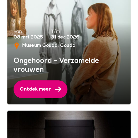
Van
T/m
08 mrt 2025
31 dec 2026
Museum Gouda
Gouda
Ongehoord – Verzamelde
vrouwen
Ontdek meer