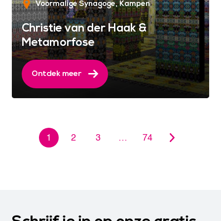
Voormalige Synagoge
Kampen
Christie van der Haak &
Metamorfose
Ontdek meer
1
2
3
…
74