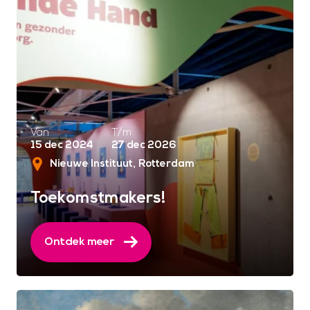
Van
T/m
15 dec 2024
27 dec 2026
Nieuwe Instituut
Rotterdam
Toekomstmakers!
Ontdek meer