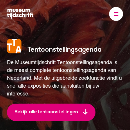
S
k
i
p
t
o
Tentoonstellingsagenda
c
o
De Museumtijdschrift Tentoonstellingsagenda is
n
de meest complete tentoonstellingsagenda van
t
Nederland. Met de uitgebreide zoekfunctie vindt u
e
snel alle exposities die aansluiten bij uw
n
interesse.
t
Bekijk alle tentoonstellingen