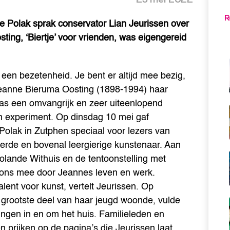
R
te Polak sprak conservator Lian Jeurissen over
ing, ‘Biertje’ voor vrienden, was eigengereid
 een bezetenheid. Je bent er altijd mee bezig,
f Jeanne Bieruma Oosting (1898-1994) haar
 was een omvangrijk en zeer uiteenlopend
n experiment. Op dinsdag 10 mei gaf
olak in Zutphen speciaal voor lezers van
erde en bovenal leergierige kunstenaar. Aan
Jolande Withuis en de tentoonstelling met
 ons mee door Jeannes leven en werk.
alent voor kunst, vertelt Jeurissen. Op
 grootste deel van haar jeugd woonde, vulde
gen in en om het huis. Familieleden en
n prijken op de pagina’s die Jeurissen laat