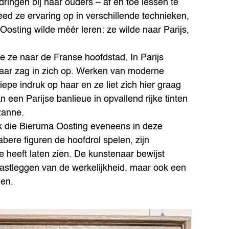
dringen bij haar ouders – af en toe lessen te
eed ze ervaring op in verschillende technieken,
Oosting wilde méér leren: ze wilde naar Parijs,
e ze naar de Franse hoofdstad. In Parijs
daar zag in zich op. Werken van moderne
pe indruk op haar en ze liet zich hier graag
 een Parijse banlieue in opvallend rijke tinten
zanne.
ek die Bieruma Oosting eveneens in deze
ere figuren de hoofdrol spelen, zijn
e heeft laten zien. De kunstenaar bewijst
 vastleggen van de werkelijkheid, maar ook een
gen.