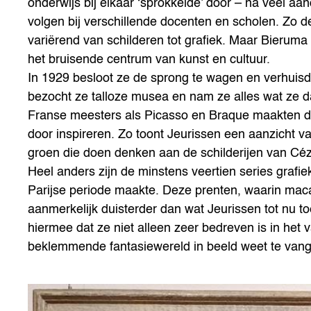
onderwijs bij elkaar ‘sprokkelde’ door – na veel aan
volgen bij verschillende docenten en scholen. Zo d
variërend van schilderen tot grafiek. Maar Bieruma 
het bruisende centrum van kunst en cultuur.
In 1929 besloot ze de sprong te wagen en verhuisd
bezocht ze talloze musea en nam ze alles wat ze 
Franse meesters als Picasso en Braque maakten die
door inspireren. Zo toont Jeurissen een aanzicht van
groen die doen denken aan de schilderijen van Cé
Heel anders zijn de minstens veertien series grafi
Parijse periode maakte. Deze prenten, waarin macab
aanmerkelijk duisterder dan wat Jeurissen tot nu to
hiermee dat ze niet alleen zeer bedreven is in het
beklemmende fantasiewereld in beeld weet te van