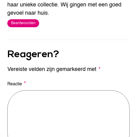
haar unieke collectie. Wij gingen met een goed
gevoel naar huis.
Beantwoorden
Reageren?
Vereiste velden zijn gemarkeerd met
A
*
l
t
*
Reactie
e
r
n
a
t
i
v
e