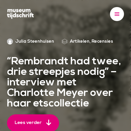
S
k
i
p
t
Julia Steenhuisen
Artikelen, Recensies
o
c
o
“Rembrandt had twee,
n
drie streepjes nodig” –
t
interview met
e
n
Charlotte Meyer over
t
haar etscollectie
Lees verder