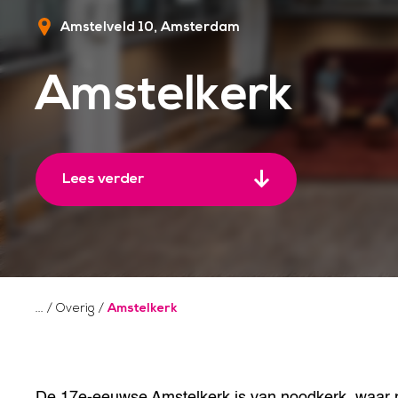
Amstelveld 10
Amsterdam
Amstelkerk
Lees verder
/
Overig
/
Amstelkerk
De 17e-eeuwse Amstelkerk is van noodkerk, waar na