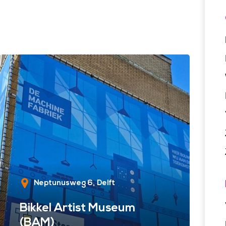
Neptunusweg 6
Delft
Bikkel Artist Museum
(BAM)