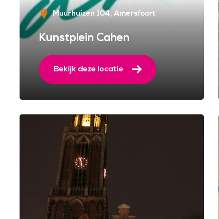
Muurhuizen 104
Amersfoort
Kunstplein Cahen
Bekijk deze locatie