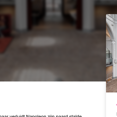
ar verluidt Napoleon zijn paard stalde,