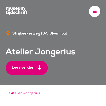
S
k
i
p
t
Strijbeekseweg 16A
Ulvenhout
o
c
o
Atelier Jongerius
n
t
e
Lees verder
n
t
/
Atelier Jongerius