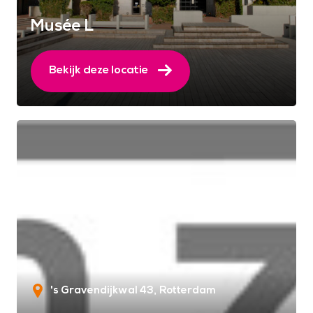
Musée L
Bekijk deze locatie
's Gravendijkwal 43
Rotterdam