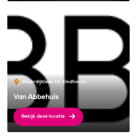
Bilderdijklaan 19
Eindhoven
Van Abbehuis
Bekijk deze locatie