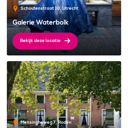
Schoutenstraat 10
Utrecht
Galerie Waterbolk
Bekijk deze locatie
Mensingheweg 7
Roden