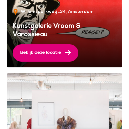
Willemsparkweg 134
Amsterdam
Kunstgalerie Vroom &
Varossieau
Bekijk deze locatie