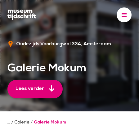
S
k
i
p
t
Oudezijds Voorburgwal 334
Amsterdam
o
c
o
Galerie Mokum
n
t
e
Lees verder
n
t
/
Galerie
/
Galerie Mokum