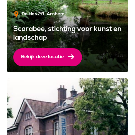
De Hes 29
Arnhem
Scarabee, stichting voor kunst en
landschap
Bekijk deze locatie