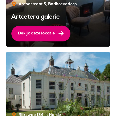
Arendstraat 5
Badhoevedorp
Artcetera galerie
Bekijk deze locatie
Rijksweg 134
't Harde