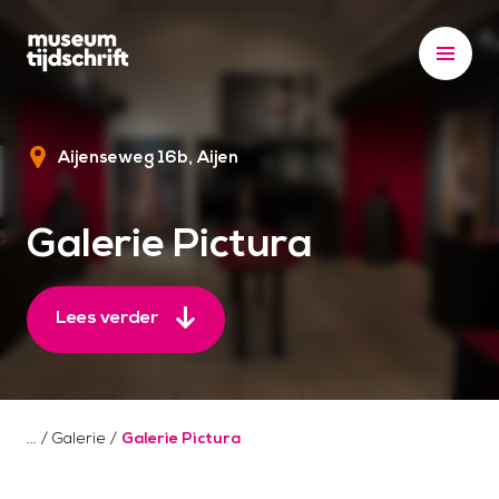
S
k
i
p
t
Aijenseweg 16b
Aijen
o
c
o
Galerie Pictura
n
t
e
Lees verder
n
t
/
Galerie
/
Galerie Pictura