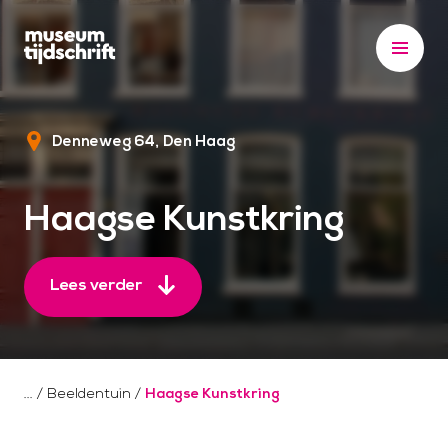
S
k
i
p
t
Denneweg 64
Den Haag
o
c
o
Haagse Kunstkring
n
t
e
Lees verder
n
t
/
Beeldentuin
/
Haagse Kunstkring