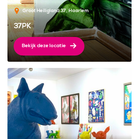
Groot Heiligland 37
Haarlem
37PK
Bekijk deze locatie