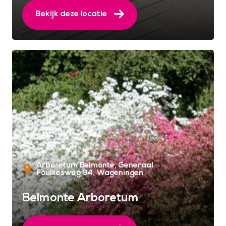
Bekijk deze locatie
Arboretum Belmonte, Generaal
Foulkesweg 94
Wageningen
Belmonte Arboretum