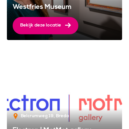
Westfries Museum
Bekijk deze locatie
Belcrumweg 19
Breda