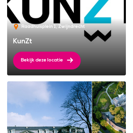
Raadhuisplein 1
Zwijndrecht
KunZt
Bekijk deze locatie