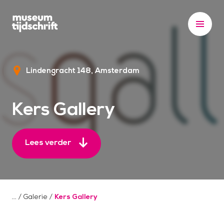
S
k
i
p
t
Lindengracht 148
Amsterdam
o
c
o
Kers Gallery
n
t
e
Lees verder
n
t
/
Galerie
/
Kers Gallery