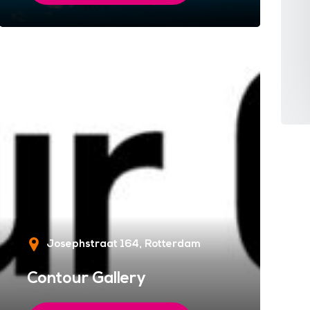
Josephstraat 164
Rotterdam
Contour Gallery