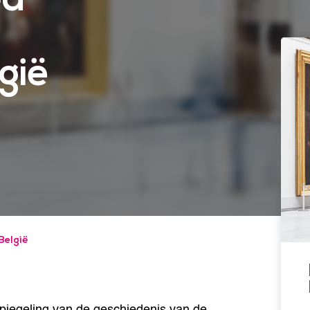
gië
België
spiegeling van de geschiedenis van de