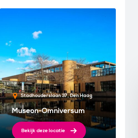
Stadhouderslaan 37
Den Haag
Museon-Omniversum
Bekijk deze locatie