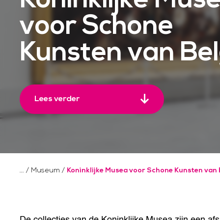
voor Schone
Kunsten van Bel
Lees verder
/
Museum
/
Koninklijke Musea voor Schone Kunsten van 
De collecties van de Koninklijke Musea zijn een af