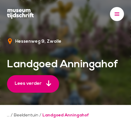
S
k
i
p
t
Hessenweg 9
Zwolle
o
c
o
Landgoed Anningahof
n
t
e
Lees verder
n
t
/
Beeldentuin
/
Landgoed Anningahof