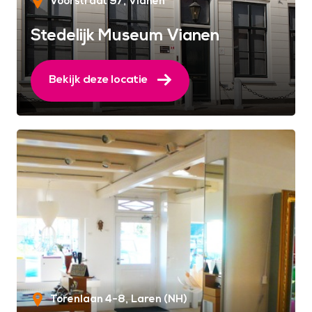
Voorstraat 97
Vianen
Stedelijk Museum Vianen
Bekijk deze locatie
Torenlaan 4-8
Laren (NH)