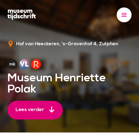
S
k
i
p
t
Hof van Heeckeren, 's-Gravenhof 4
Zutphen
o
c
o
n
Museum Henriette
t
Polak
e
n
t
Lees verder