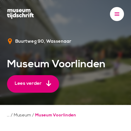
S
k
i
p
t
Buurtweg 90
Wassenaar
o
c
o
Museum Voorlinden
n
t
e
Lees verder
n
t
/
Museum
/
Museum Voorlinden