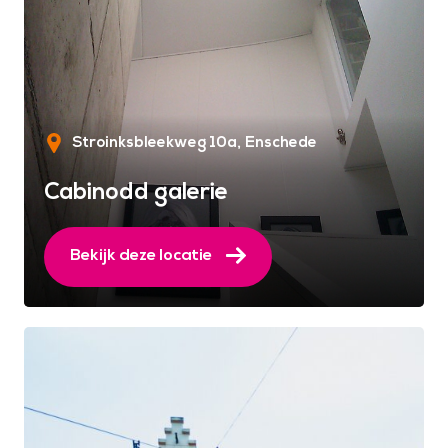
Stroinksbleekweg 10a
Enschede
Cabinodd galerie
Bekijk deze locatie