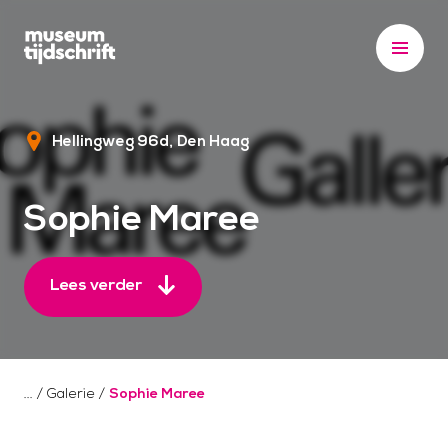
S
k
i
p
t
Hellingweg 96d
Den Haag
o
c
o
Sophie Maree
n
t
e
Lees verder
n
t
/
Galerie
/
Sophie Maree