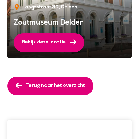
Langestraat 30
Delden
Zoutmuseum Delden
Bekijk deze locatie
Terug naar het overzicht