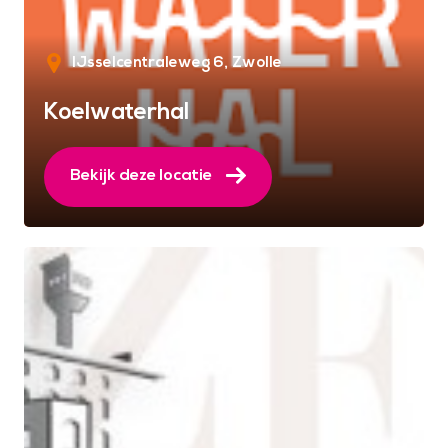
IJsselcentraleweg 6
Zwolle
Koelwaterhal
Bekijk deze locatie