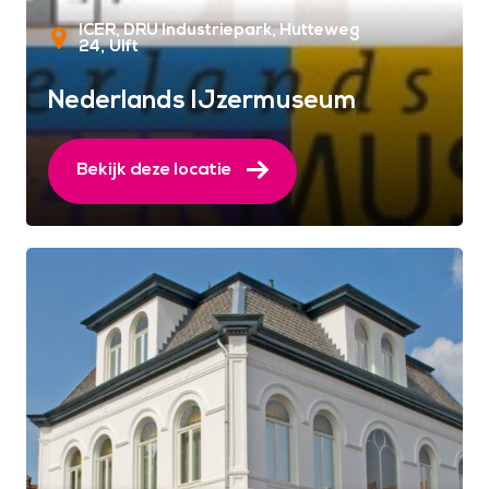
ICER, DRU Industriepark, Hutteweg
24
Ulft
Nederlands IJzermuseum
Bekijk deze locatie