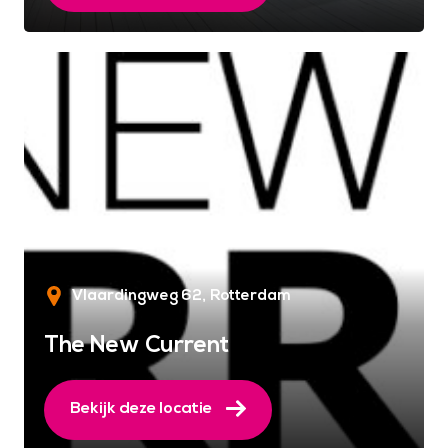
Vlaardingweg 62
Rotterdam
The New Current
Bekijk deze locatie