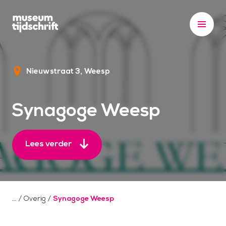
S
k
i
p
t
Nieuwstraat 3
Weesp
o
c
o
Synagoge Weesp
n
t
e
Lees verder
n
t
/
Overig
/
Synagoge Weesp