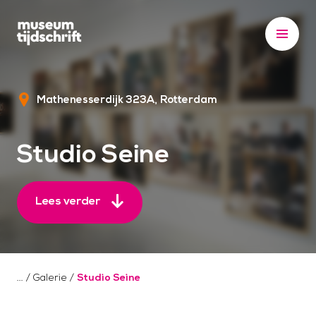
S
k
i
p
t
Mathenesserdijk 323A
Rotterdam
o
c
o
Studio Seine
n
t
e
Lees verder
n
t
/
Galerie
/
Studio Seine