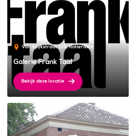
Van Spykstraat 129
Rotterdam
Galerie Frank Taal
Bekijk deze locatie