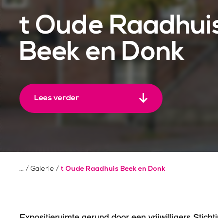
t Oude Raadhui
Beek en Donk
Lees verder
/
Galerie
/
t Oude Raadhuis Beek en Donk
Expositieruimte gerund door een vrijwilligers Sticht