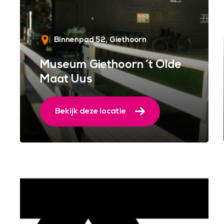
Binnenpad 52
Giethoorn
Museum Giethoorn ’t Olde
Maat Uus
Bekijk deze locatie