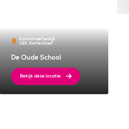
Kortenhoefsedijk
145
Kortenhoef
De Oude School
Bekijk deze locatie