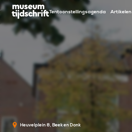
S
k
Tentoonstellingsagenda
Artikelen
i
p
t
o
c
o
n
t
e
n
t
Heuvelplein 8
Beek en Donk