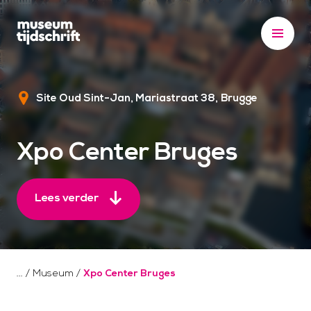
S
k
i
p
t
Site Oud Sint-Jan, Mariastraat 38
Brugge
o
c
o
Xpo Center Bruges
n
t
e
Lees verder
n
t
/
Museum
/
Xpo Center Bruges