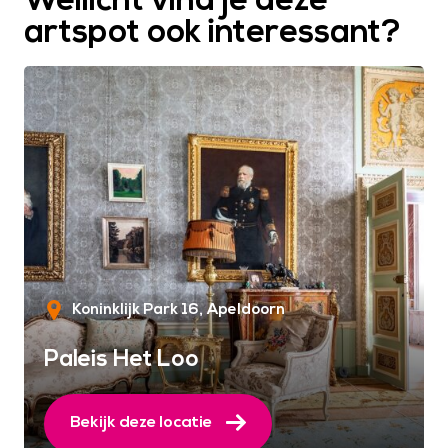
Wellicht vind je deze
artspot ook interessant?
Koninklijk Park 16
Apeldoorn
Paleis Het Loo
Bekijk deze locatie