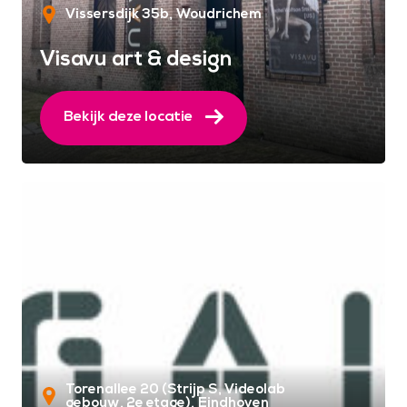
Vissersdijk 35b
Woudrichem
Visavu art & design
Bekijk deze locatie
Torenallee 20 (Strijp S, Videolab
gebouw, 2e etage)
Eindhoven