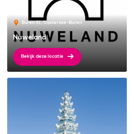
Buren 31
Oosterzee-Buren
Nuweland
Bekijk deze locatie