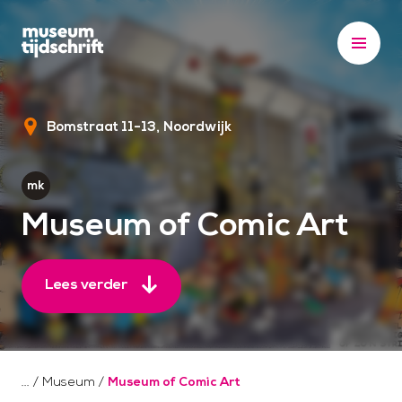
S
k
i
p
t
Bomstraat 11-13
Noordwijk
o
c
o
n
Museum of Comic Art
t
e
n
Lees verder
t
/
Museum
/
Museum of Comic Art