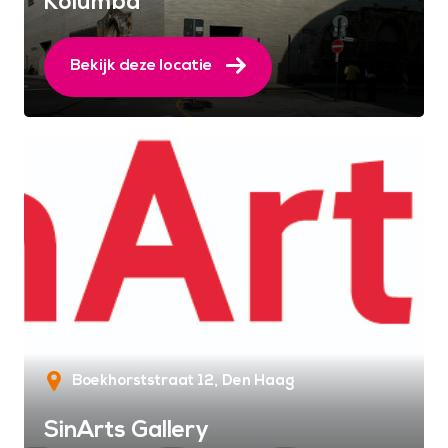
Kolumba
Bekijk deze locatie
Boekhorststraat 12
Den Haag
SinArts Gallery