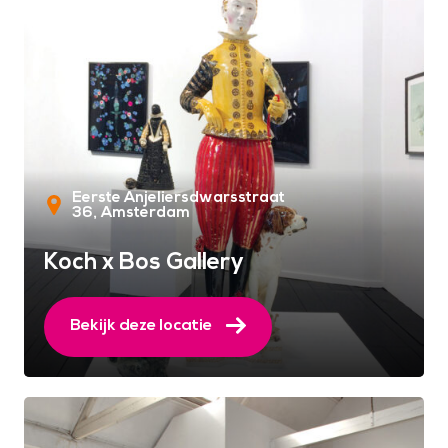
Eerste Anjeliersdwarsstraat
36
Amsterdam
Koch x Bos Gallery
Bekijk deze locatie