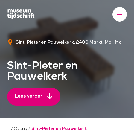
S
k
i
p
t
Sint-Pieter en Pauwelkerk, 2400 Markt, Mol
Mol
o
c
o
Sint-Pieter en
n
Pauwelkerk
t
e
n
Lees verder
t
/
Overig
/
Sint-Pieter en Pauwelkerk