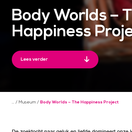
Body Worlds – 
Happiness Proje
Lees verder
/
Museum
/
Body Worlds – The Happiness Project
De zoektocht naar geluk en liefde domineert onze l