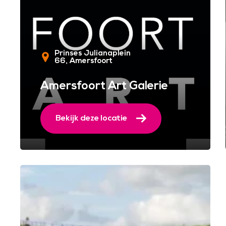
Prinses Julianaplein
66
Amersfoort
Amersfoort Art Galerie
Bekijk deze locatie