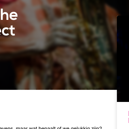
The
ct
evens, maar wat bepaalt of we gelukkig zijn?