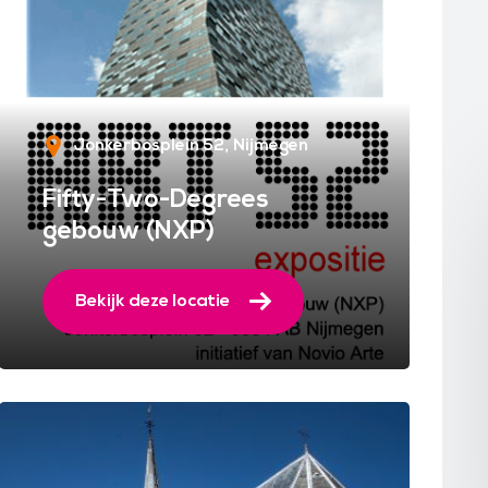
Jonkerbosplein 52
Nijmegen
Fifty-Two-Degrees
gebouw (NXP)
Bekijk deze locatie