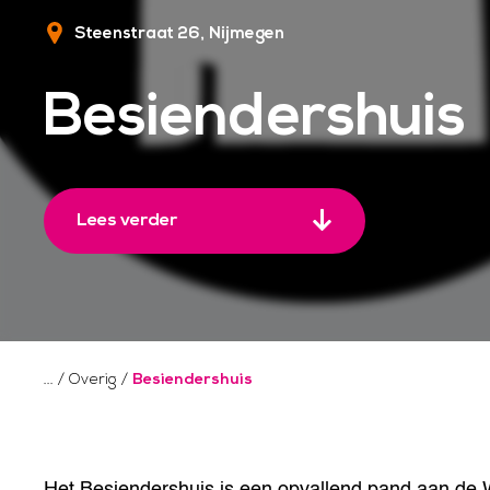
Steenstraat 26
Nijmegen
Besiendershuis
Lees verder
/
Overig
/
Besiendershuis
Het Besiendershuis is een opvallend pand aan de Wa