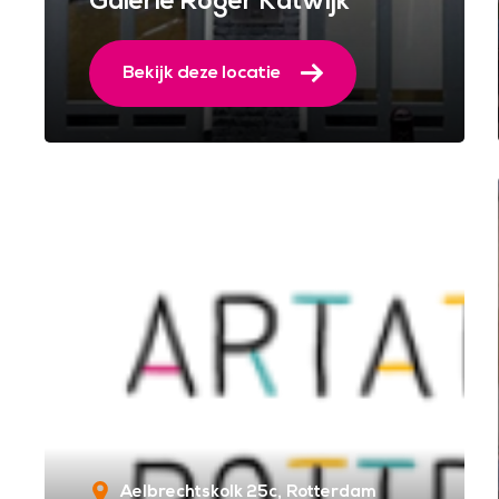
Galerie Roger Katwijk
Bekijk deze locatie
Aelbrechtskolk 25c
Rotterdam