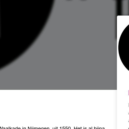
alkade in Nijmegen, uit 1550. Het is al bijna