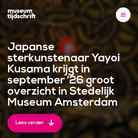
S
k
i
p
t
Japanse
o
c
sterkunstenaar Yayoi
o
Kusama krijgt in
n
september ’26 groot
t
e
overzicht in Stedelijk
n
Museum Amsterdam
t
Lees verder