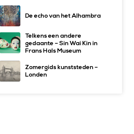
De echo van het Alhambra
Telkens een andere
gedaante – Sin Wai Kin in
Frans Hals Museum
Zomergids kunststeden –
Londen