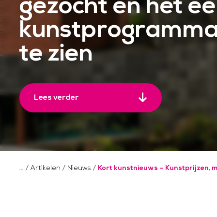
gezocht en het ee
kunstprogramma 
te zien
Lees verder
/
Artikelen
/
Nieuws
/
Kort kunstnieuws – Kunstprijzen, 