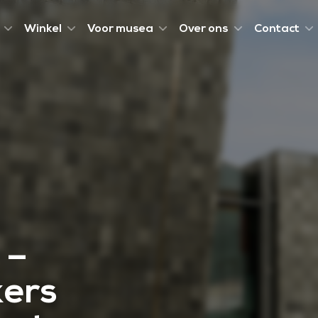
Winkel
Voor musea
Over ons
Contact
 –
kers