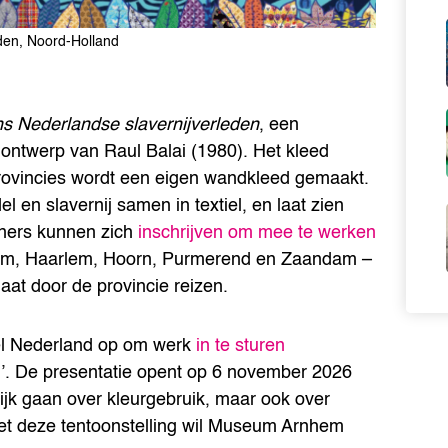
den, Noord-Holland
s Nederlandse slavernijverleden
, een
ontwerp van Raul Balai (1980). Het kleed
 provincies wordt een eigen wandkleed gemaakt.
l en slavernij samen in textiel, en laat zien
oners kunnen zich
inschrijven om mee te werken
am, Haarlem, Hoorn, Purmerend en Zaandam –
gaat door de provincie reizen.
eel Nederland op om werk
in te sturen
k!’. De presentatie opent op 6 november 2026
lijk gaan over kleurgebruik, maar ook over
 Met deze tentoonstelling wil Museum Arnhem