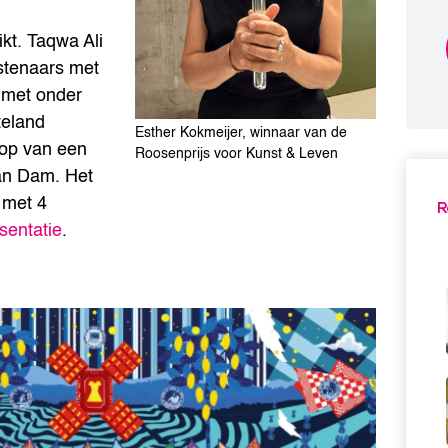
kt. Taqwa Ali
nstenaars met
t met onder
teland
Esther Kokmeijer, winnaar van de
oop van een
Roosenprijs voor Kunst & Leven
an Dam. Het
 met 4
R
sentatie
.