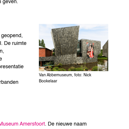
m geven.
 geopend,
. De ruimte
n,
e
presentatie
Van Abbemuseum, foto: Nick
Bookelaar
erbanden
Museum Amersfoort
. De nieuwe naam