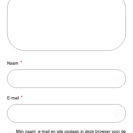
n
a
t
i
v
e
:
*
Naam
*
E-mail
Mijn naam, e-mail en site opslaan in deze browser voor de