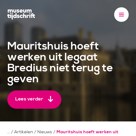
S
k
i
p
t
Mauritshuis hoeft
o
c
werken uit legaat
o
Bredius niet terug te
n
geven
t
e
n
Lees verder
t
/
Artikelen
/
Nieuws
/
Mauritshuis hoeft werken uit