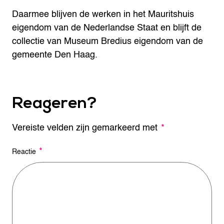
Daarmee blijven de werken in het Mauritshuis
eigendom van de Nederlandse Staat en blijft de
collectie van Museum Bredius eigendom van de
gemeente Den Haag.
Reageren?
Vereiste velden zijn gemarkeerd met
A
*
l
t
*
Reactie
e
r
n
a
t
i
v