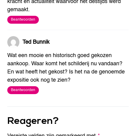
kracht en actualiteit waarvoor het destijds werd
gemaakt.
Beantwoorden
Ted Bunnik
Wat een mooie en historisch goed gekozen
aankoop. Waar komt het schilderij nu vandaan?
En wat heeft het gekost?
Is het na de genoemde
expositie ook nog te zien?
Beantwoorden
Reageren?
Vereiste velden zijn gemarkeerd met
A
*