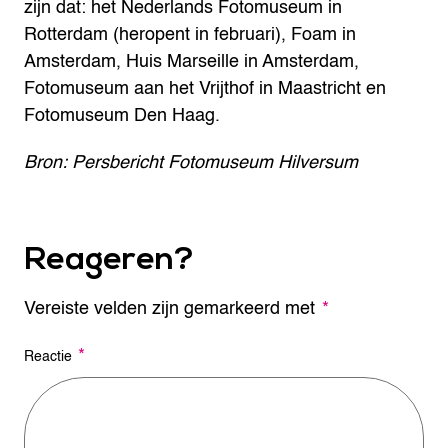
zijn dat: het Nederlands Fotomuseum in
Rotterdam (heropent in februari), Foam in
Amsterdam, Huis Marseille in Amsterdam,
Fotomuseum aan het Vrijthof in Maastricht en
Fotomuseum Den Haag.
Bron: Persbericht Fotomuseum Hilversum
Reageren?
Vereiste velden zijn gemarkeerd met
A
*
l
t
*
Reactie
e
r
n
a