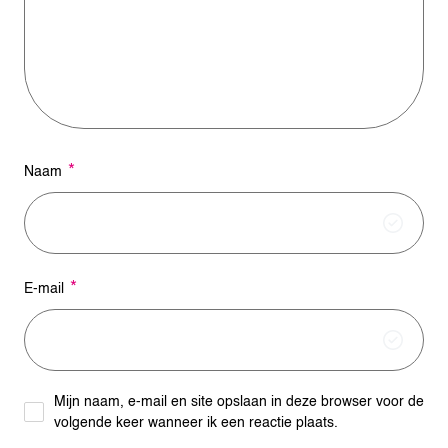
t
i
v
e
:
*
Naam
*
E-mail
Mijn naam, e-mail en site opslaan in deze browser voor de
volgende keer wanneer ik een reactie plaats.