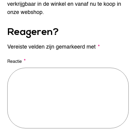
verkrijgbaar in de winkel en vanaf nu te koop in
onze webshop.
Reageren?
Vereiste velden zijn gemarkeerd met
A
*
l
t
*
Reactie
e
r
n
a
t
i
v
e
: