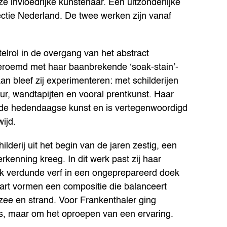
e invloedrijke kunstenaar. Een uitzonderlijke
ctie Nederland. De twee werken zijn vanaf
elrol in de overgang van het abstract
 beroemd met haar baanbrekende ‘soak-stain’-
an bleef zij experimenteren: met schilderijen
ur, wandtapijten en vooral prentkunst. Haar
p de hedendaagse kunst en is vertegenwoordigd
ijd.
lderij uit het begin van de jaren zestig, een
rkenning kreeg. In dit werk past zij haar
erk verdunde verf in een ongeprepareerd doek
zwart vormen een compositie die balanceert
 zee en strand. Voor Frankenthaler ging
ts, maar om het oproepen van een ervaring.