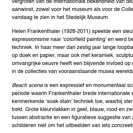
vergroten van de internationale bekendheid van dez
aanwinst, zowel voor het museum als voor de Colle
vandaag te zien in het Stedelijk Museum.
Helen Frankenthaler (1928-2011) speelde een sleut
expressionisme naar ‘colorfield painting’ en werd
techniek. In haar meer dan zestig jaar lange loopba
op doek en papier, maar ook met keramiek, sculptu
omvangrijke oeuvre heeft een blijvende invloed o
in de collecties van vooraanstaande musea wereldw
Beach scene
is een expressief en monumentaal schi
periode waarin Frankenthaler brede internationale e
kenmerkende ‘soak-stain’ techniek toe, waarbij st
trekt. Grote kleurvlakken in geel, blauw, rood en 
tussen abstractie en een figuratieve suggestie van
schilderen niet om het uitbeelden van iets concree