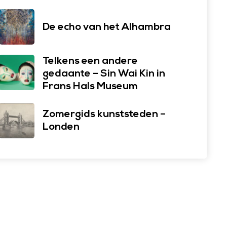
De echo van het Alhambra
Telkens een andere
gedaante – Sin Wai Kin in
Frans Hals Museum
Zomergids kunststeden –
Londen