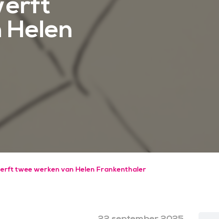
erft
 Helen
rft twee werken van Helen Frankenthaler
22 september 2025