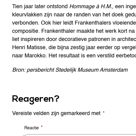
Tien jaar later ontstond
Hommage à H.M.
, een ing
kleurvlakken zijn naar de randen van het doek ged
verbonden. Ook hier leidt Frankenthalers vloeiende 
compositie. Frankenthaler maakte het werk kort na 
liet inspireren door decoratieve patronen in architec
Henri Matisse, die bijna zestig jaar eerder op verge
naar Marokko. Het resultaat is een verstild eerbetoo
Bron: persbericht Stedelijk Museum Amsterdam
Reageren?
Vereiste velden zijn gemarkeerd met
A
*
l
t
*
Reactie
e