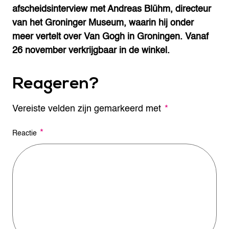
afscheidsinterview met Andreas Blühm, directeur
van het Groninger Museum, waarin hij onder
meer vertelt over Van Gogh in Groningen. Vanaf
26 november verkrijgbaar in de winkel.
Reageren?
Vereiste velden zijn gemarkeerd met
A
*
l
t
*
Reactie
e
r
n
a
t
i
v
e
: