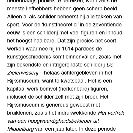
hedendaags publiek te bereiken, want zelfs de
meeste liefhebbers hebben geen scherp beeld.
Alleen al als schilder beheerst hij alle takken van
sport. Voor de ‘kunsttheoretici’ in de zeventiende
eeuw is een schilderij met veel figuren en inhoud
het hoogst haalbare. Dat zijn precies het soort
werken waarmee hij in 1614 pardoes de
kunstgeschiedenis komt binnenvallen, zoals met
zijn bekendste en intrigerendste schilderij
De
Zielenvisserij
– helaas achtergebleven in het
Rijksmuseum, want te kwetsbaar. Het is een
kapitaal werk bomvol (herkenbare) figuren,
inclusief de schilder zelf met zijn broer. Het
Rijksmuseum is genereus geweest met
bruiklenen, zoals het indrukwekkende
Het vertrek
van een hoogwaardigheidsbekleder uit
Middelburg
van een jaar later. In deze periode