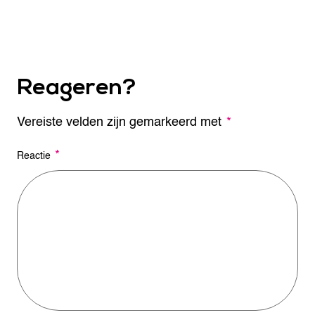
Reageren?
Vereiste velden zijn gemarkeerd met
A
*
l
t
*
Reactie
e
r
n
a
t
i
v
e
: